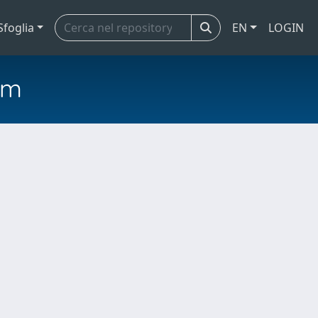
Sfoglia
EN
LOGIN
em