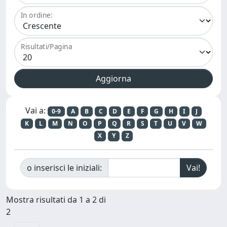
In ordine:
Risultati/Pagina
Vai a:
0-9
A
B
C
D
E
F
G
H
I
J
K
L
M
N
O
P
Q
R
S
T
U
V
W
X
Y
Z
o inserisci le iniziali:
Mostra risultati da 1 a 2 di
2