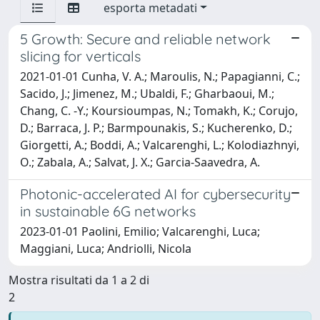
esporta metadati
5 Growth: Secure and reliable network
slicing for verticals
2021-01-01 Cunha, V. A.; Maroulis, N.; Papagianni, C.;
Sacido, J.; Jimenez, M.; Ubaldi, F.; Gharbaoui, M.;
Chang, C. -Y.; Koursioumpas, N.; Tomakh, K.; Corujo,
D.; Barraca, J. P.; Barmpounakis, S.; Kucherenko, D.;
Giorgetti, A.; Boddi, A.; Valcarenghi, L.; Kolodiazhnyi,
O.; Zabala, A.; Salvat, J. X.; Garcia-Saavedra, A.
Photonic-accelerated AI for cybersecurity
in sustainable 6G networks
2023-01-01 Paolini, Emilio; Valcarenghi, Luca;
Maggiani, Luca; Andriolli, Nicola
Mostra risultati da 1 a 2 di
2