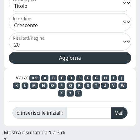
In ordine:
Risultati/Pagina
Vai a:
0-9
A
B
C
D
E
F
G
H
I
J
K
L
M
N
O
P
Q
R
S
T
U
V
W
X
Y
Z
o inserisci le iniziali:
Mostra risultati da 1 a 3 di
3