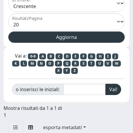
Risultati/Pagina
Vai a:
0-9
A
B
C
D
E
F
G
H
I
J
K
L
M
N
O
P
Q
R
S
T
U
V
W
X
Y
Z
o inserisci le iniziali:
Mostra risultati da 1 a 1 di
1
esporta metadati