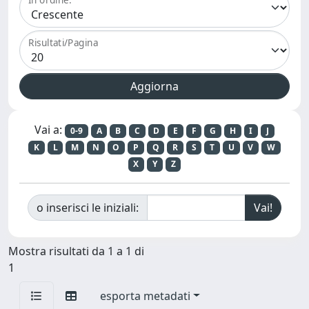
Risultati/Pagina
Vai a:
0-9
A
B
C
D
E
F
G
H
I
J
K
L
M
N
O
P
Q
R
S
T
U
V
W
X
Y
Z
o inserisci le iniziali:
Mostra risultati da 1 a 1 di
1
esporta metadati