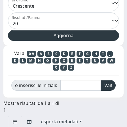
Risultati/Pagina
Vai a:
0-9
A
B
C
D
E
F
G
H
I
J
K
L
M
N
O
P
Q
R
S
T
U
V
W
X
Y
Z
o inserisci le iniziali:
Mostra risultati da 1 a 1 di
1
esporta metadati