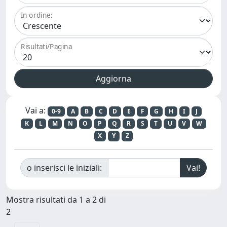
In ordine:
Risultati/Pagina
Vai a:
0-9
A
B
C
D
E
F
G
H
I
J
K
L
M
N
O
P
Q
R
S
T
U
V
W
X
Y
Z
o inserisci le iniziali:
Mostra risultati da 1 a 2 di
2