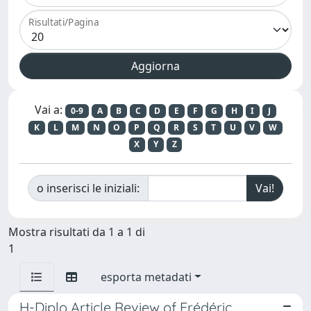
Risultati/Pagina
Vai a:
0-9
A
B
C
D
E
F
G
H
I
J
K
L
M
N
O
P
Q
R
S
T
U
V
W
X
Y
Z
o inserisci le iniziali:
Mostra risultati da 1 a 1 di
1
esporta metadati
H-Diplo Article Review of Frédéric