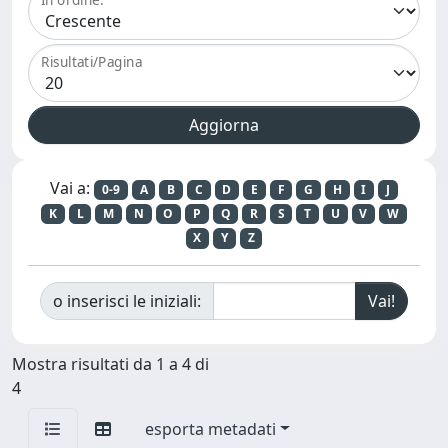
Risultati/Pagina
Vai a:
0-9
A
B
C
D
E
F
G
H
I
J
K
L
M
N
O
P
Q
R
S
T
U
V
W
X
Y
Z
o inserisci le iniziali:
Mostra risultati da 1 a 4 di
4
esporta metadati