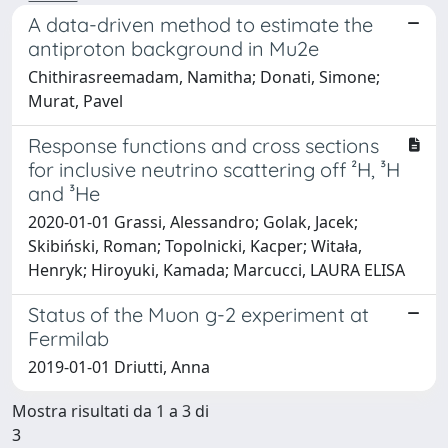
A data-driven method to estimate the
antiproton background in Mu2e
Chithirasreemadam, Namitha; Donati, Simone;
Murat, Pavel
Response functions and cross sections
for inclusive neutrino scattering off ²H, ³H
and ³He
2020-01-01 Grassi, Alessandro; Golak, Jacek;
Skibiński, Roman; Topolnicki, Kacper; Witała,
Henryk; Hiroyuki, Kamada; Marcucci, LAURA ELISA
Status of the Muon g-2 experiment at
Fermilab
2019-01-01 Driutti, Anna
Mostra risultati da 1 a 3 di
3