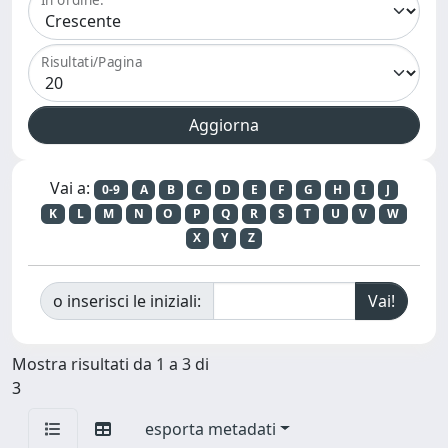
Risultati/Pagina
Vai a:
0-9
A
B
C
D
E
F
G
H
I
J
K
L
M
N
O
P
Q
R
S
T
U
V
W
X
Y
Z
o inserisci le iniziali:
Mostra risultati da 1 a 3 di
3
esporta metadati