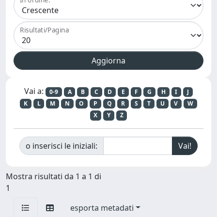
Risultati/Pagina
Vai a:
0-9
A
B
C
D
E
F
G
H
I
J
K
L
M
N
O
P
Q
R
S
T
U
V
W
X
Y
Z
o inserisci le iniziali:
Mostra risultati da 1 a 1 di
1
esporta metadati