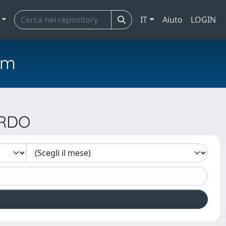
IT
Aiuto
LOGIN
em
ARDO