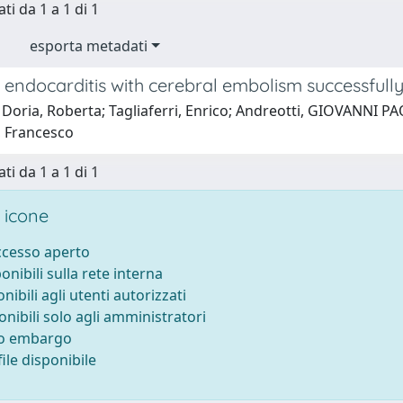
ti da 1 a 1 di 1
esporta metadati
 endocarditis with cerebral embolism successfull
Doria, Roberta; Tagliaferri, Enrico; Andreotti, GIOVANNI PAO
, Francesco
ti da 1 a 1 di 1
 icone
accesso aperto
ponibili sulla rete interna
onibili agli utenti autorizzati
onibili solo agli amministratori
to embargo
ile disponibile