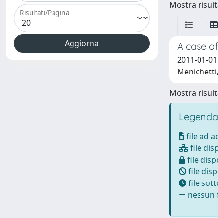
Mostra risulta
Risultati/Pagina
A case of
2011-01-01 
Menichetti
Mostra risulta
Legenda
file ad 
file dis
file disp
file disp
file sot
nessun f