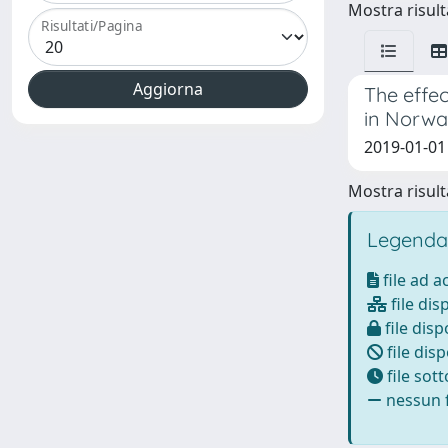
Mostra risulta
Risultati/Pagina
The effec
in Norwa
2019-01-01 
Mostra risulta
Legenda
file ad 
file dis
file disp
file disp
file sot
nessun f