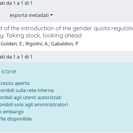
ti da 1 a 1 di 1
esporta metadati
t of the introduction of the gender quota regula
y: Taking stock, looking ahead
Golden, E.; Rigolini, A.; Gabaldon, P
ti da 1 a 1 di 1
 icone
accesso aperto
ponibili sulla rete interna
onibili agli utenti autorizzati
onibili solo agli amministratori
to embargo
ile disponibile