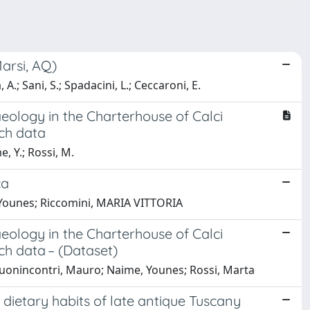
Marsi, AQ)
A.; Sani, S.; Spadacini, L.; Ceccaroni, E.
eology in the Charterhouse of Calci
rch data
e, Y.; Rossi, M.
ca
, Younes; Riccomini, MARIA VITTORIA
eology in the Charterhouse of Calci
rch data – (Dataset)
 Buonincontri, Mauro; Naime, Younes; Rossi, Marta
dietary habits of late antique Tuscany