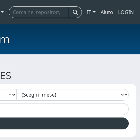
IT
Aiuto
LOGIN
em
NES