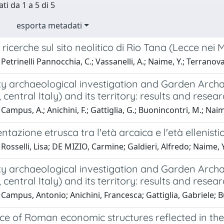
ti da 1 a 5 di 5
esporta metadati
ricerche sul sito neolitico di Rio Tana (Lecce nei 
etrinelli Pannocchia, C.; Vassanelli, A.; Naime, Y.; Terranova, 
xy archaeological investigation and Garden Archa
 central Italy) and its territory: results and resea
Campus, A.; Anichini, F.; Gattiglia, G.; Buonincontri, M.; Naim
ntazione etrusca tra l'età arcaica e l'età ellenisti
Rosselli, Lisa; DE MIZIO, Carmine; Galdieri, Alfredo; Naime
xy archaeological investigation and Garden Archa
 central Italy) and its territory: results and resea
Campus, Antonio; Anichini, Francesca; Gattiglia, Gabriele;
ce of Roman economic structures reflected in the 