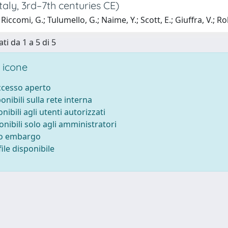
Italy, 3rd–7th centuries CE)
iccomi, G.; Tulumello, G.; Naime, Y.; Scott, E.; Giuffra, V.; Ro
ti da 1 a 5 di 5
 icone
accesso aperto
ponibili sulla rete interna
onibili agli utenti autorizzati
onibili solo agli amministratori
to embargo
ile disponibile