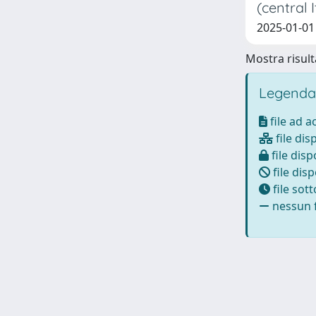
(central 
2025-01-01 R
Mostra risulta
Legenda
file ad 
file dis
file disp
file disp
file sot
nessun f