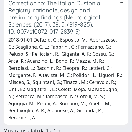
Correction to: The Italian Dystonia
Registry: rationale, design and
preliminary findings (Neurological
Sciences, (2017), 38, 5, (819-825),
10.1007/s10072-017-2839-3)
2018-01-01 Defazio, G.; Esposito, M.; Abbruzzese,
G.; Scaglione, C. L.; Fabbrini, G.; Ferrazzano, G.;
Peluso, S.; Pellicciari, R.; Gigante, A. F.; Cossu, G.;
Arca, R.; Avanzino, L.; Bono, F.; Mazza, M. R.;
Bertolasi, L.; Bacchin, R.; Eleopra, R.; Lettieri, C.;
Morgante, F.; Altavista, M. C.; Polidori, L.; Liguori, R.;
Misceo, S.; Squintani, G.; Tinazzi, M.; Ceravolo, R.;
Unti, E.; Magistrelli, L.; Coletti Moja, M.; Modugno,
N.; Petracca, M.; Tambasco, N.; Cotelli, M. S.;
Aguggia, M.; Pisani, A.; Romano, M.; Zibetti, M.;
Bentivoglio, A. R.; Albanese, A.; Girlanda, P.;
Berardelli, A.
Mostra risultati da 1 a 1 di