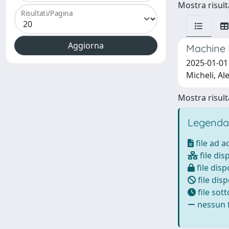
Mostra risulta
Risultati/Pagina
Machine 
2025-01-01
Micheli, Al
Mostra risulta
Legenda
file ad 
file dis
file disp
file disp
file sot
nessun f