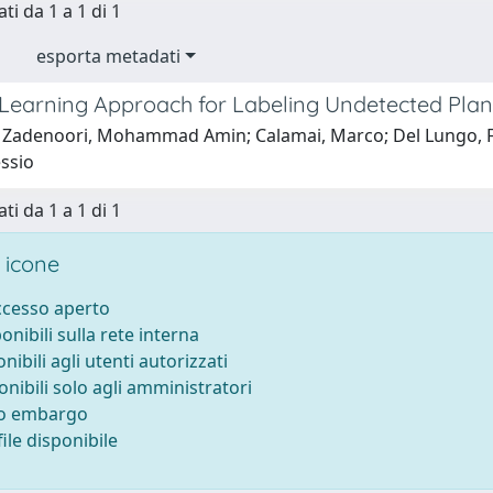
ti da 1 a 1 di 1
esporta metadati
Learning Approach for Labeling Undetected Plann
 Zadenoori, Mohammad Amin; Calamai, Marco; Del Lungo, Fran
essio
ti da 1 a 1 di 1
 icone
accesso aperto
ponibili sulla rete interna
onibili agli utenti autorizzati
onibili solo agli amministratori
to embargo
ile disponibile