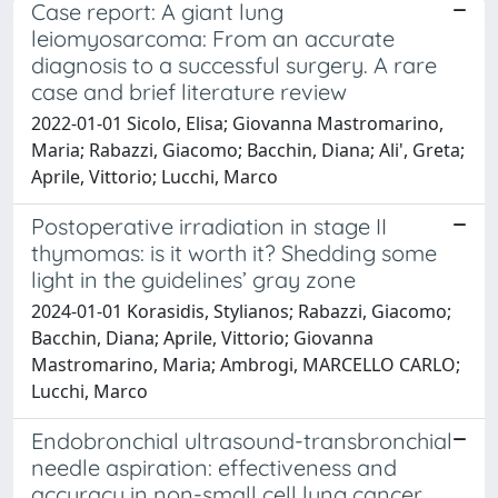
Case report: A giant lung
leiomyosarcoma: From an accurate
diagnosis to a successful surgery. A rare
case and brief literature review
2022-01-01 Sicolo, Elisa; Giovanna Mastromarino,
Maria; Rabazzi, Giacomo; Bacchin, Diana; Ali', Greta;
Aprile, Vittorio; Lucchi, Marco
Postoperative irradiation in stage II
thymomas: is it worth it? Shedding some
light in the guidelines’ gray zone
2024-01-01 Korasidis, Stylianos; Rabazzi, Giacomo;
Bacchin, Diana; Aprile, Vittorio; Giovanna
Mastromarino, Maria; Ambrogi, MARCELLO CARLO;
Lucchi, Marco
Endobronchial ultrasound-transbronchial
needle aspiration: effectiveness and
accuracy in non-small cell lung cancer