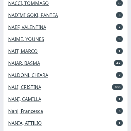
NACCI, TOMMASO
6
NADIMI GOKI, PANTEA
3
NAEF, VALENTINA
7
NAIME, YOUNES
5
NAIT, MARCO
1
NAJAR, BASMA
47
NALDONI, CHIARA
2
NALI, CRISTINA
368
NANI, CAMILLA
1
Nani, Francesca
3
NANIA, ATTILIO
1