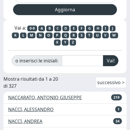
Vai a:
0-9
A
B
C
D
E
F
G
H
I
J
K
L
M
N
O
P
Q
R
S
T
U
V
W
X
Y
Z
o inserisci le iniziali:
Mostra risultati da 1 a 20
successivo >
di 327
NACCARATO, ANTONIO GIUSEPPE
219
NACCI, ALESSANDRO
1
NACCI, ANDREA
34