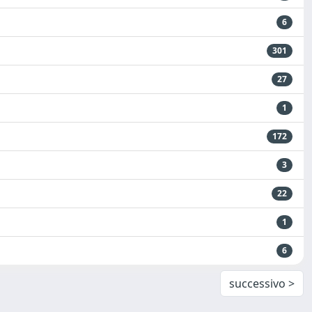
6
301
27
1
172
3
22
1
6
successivo >