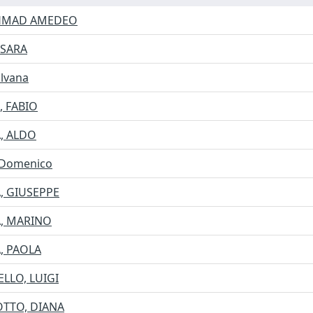
HMAD AMEDEO
 SARA
ilvana
 FABIO
, ALDO
 Domenico
, GIUSEPPE
, MARINO
, PAOLA
LLO, LUIGI
TTO, DIANA