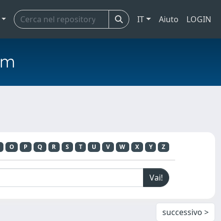
IT
Aiuto
LOGIN
em
O
P
Q
R
S
T
U
V
W
X
Y
Z
successivo >