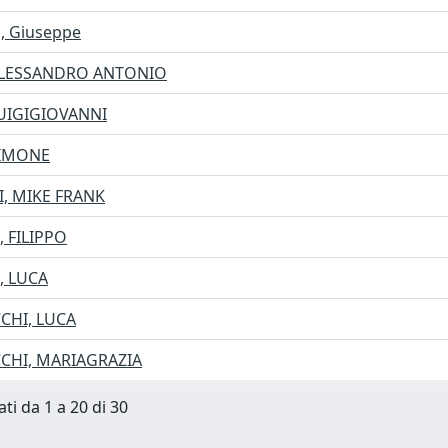
o, Giuseppe
ALESSANDRO ANTONIO
UIGIGIOVANNI
SIMONE
, MIKE FRANK
 FILIPPO
, LUCA
CHI, LUCA
CHI, MARIAGRAZIA
ti da 1 a 20 di 30