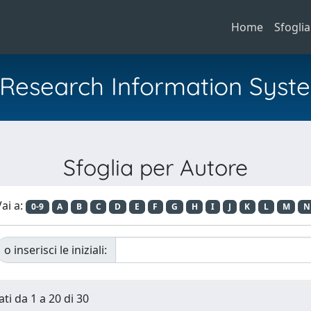
Home
Sfoglia
al Research Information Syst
Sfoglia per Autore
ai a:
0-9
A
B
C
D
E
F
G
H
I
J
K
L
M
N
o inserisci le iniziali:
ti da 1 a 20 di 30