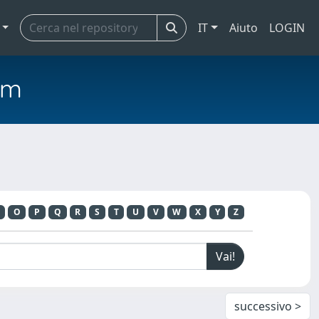
IT
Aiuto
LOGIN
em
O
P
Q
R
S
T
U
V
W
X
Y
Z
successivo >