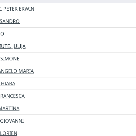
, PETER ERWIN
SSANDRO
GO
UTE, JULIJA
, SIMONE
 ANGELO MARIA
CHIARA
 FRANCESCA
 MARTINA
 GIOVANNI
 LORIEN