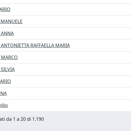
ARIO
, MANUELE
, ANNA
, ANTONIETTA RAFFAELLA MARIA
, MARCO
 SILVIA
DARIO
ENA
ilio
ti da 1 a 20 di 1.190