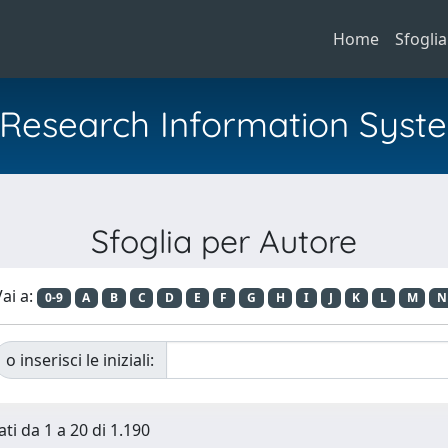
Home
Sfoglia
al Research Information Syst
Sfoglia per Autore
ai a:
0-9
A
B
C
D
E
F
G
H
I
J
K
L
M
N
o inserisci le iniziali:
ti da 1 a 20 di 1.190