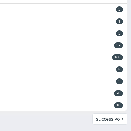
5
1
5
57
160
8
5
20
10
successivo >