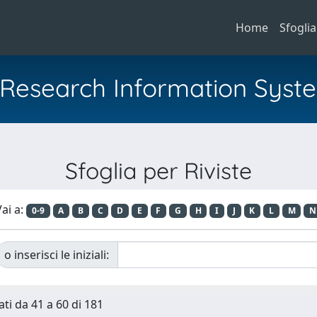
Home
Sfoglia
al Research Information Syst
Sfoglia per Riviste
ai a:
0-9
A
B
C
D
E
F
G
H
I
J
K
L
M
N
o inserisci le iniziali:
ati da 41 a 60 di 181