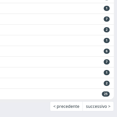
1
7
2
1
6
7
1
2
25
< precedente
successivo >