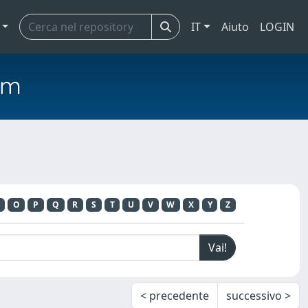
IT
Aiuto
LOGIN
em
O
P
Q
R
S
T
U
V
W
X
Y
Z
< precedente
successivo >