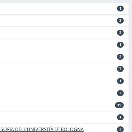
1
3
2
1
2
7
1
2
19
1
OSOFIA DELL'UNIVERSITÀ DI BOLOGNA
3