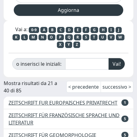
Vai a:
0-9
A
B
C
D
E
F
G
H
I
J
K
L
M
N
O
P
Q
R
S
T
U
V
W
X
Y
Z
o inserisci le iniziali:
Mostra risultati da 21 a
< precedente
successivo >
40 di 85
ZEITSCHRIFT FUR EUROPAISCHES PRIVATRECHT
1
ZEITSCHRIFT FÜR FRANZÖSISCHE SPRACHE UND
5
LITERATUR
ZEITSCHRIFT FÜR GEOMORPHOLOGIE
5