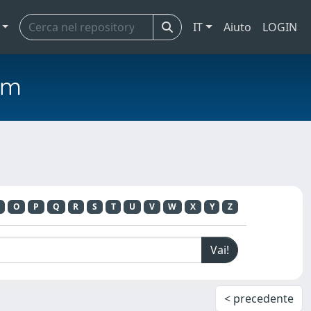
IT
Aiuto
LOGIN
em
O
P
Q
R
S
T
U
V
W
X
Y
Z
< precedente