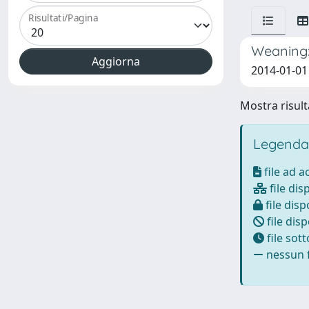
Risultati/Pagina
Weaning: 
2014-01-01 
Mostra risulta
Legenda
file ad 
file dis
file disp
file disp
file sot
nessun f