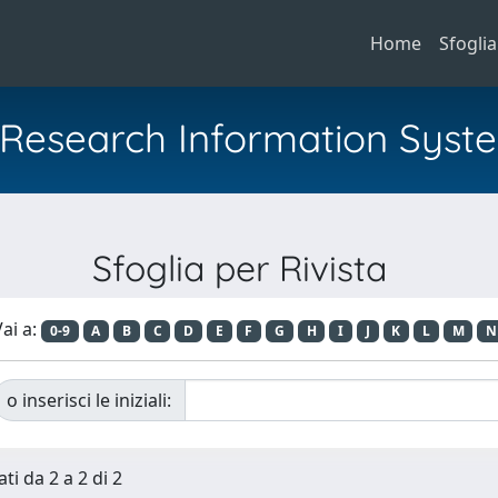
Home
Sfoglia
al Research Information Syst
Sfoglia per Rivista
ai a:
0-9
A
B
C
D
E
F
G
H
I
J
K
L
M
N
o inserisci le iniziali:
ti da 2 a 2 di 2