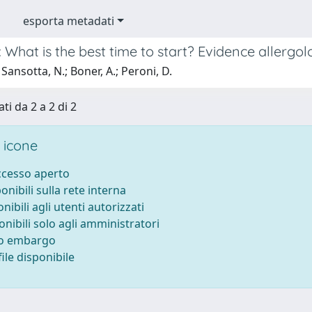
esporta metadati
What is the best time to start? Evidence allergolo
Sansotta, N.; Boner, A.; Peroni, D.
ti da 2 a 2 di 2
 icone
accesso aperto
ponibili sulla rete interna
onibili agli utenti autorizzati
onibili solo agli amministratori
to embargo
ile disponibile