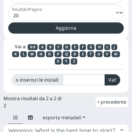
Risultati/Pagina
Vai a:
0-9
A
B
C
D
E
F
G
H
I
J
K
L
M
N
O
P
Q
R
S
T
U
V
W
X
Y
Z
o inserisci le iniziali:
Mostra risultati da 2 a 2 di
< precedente
2
esporta metadati
Weaning: What is the best time to start?