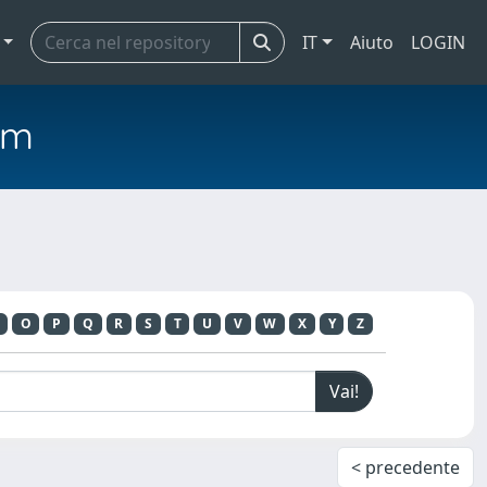
IT
Aiuto
LOGIN
em
O
P
Q
R
S
T
U
V
W
X
Y
Z
< precedente