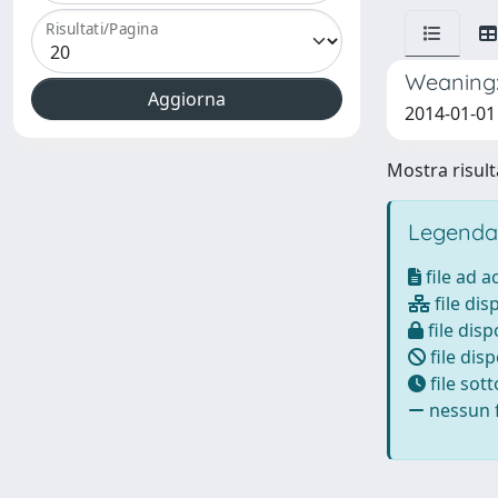
Risultati/Pagina
Weaning: 
2014-01-01 
Mostra risulta
Legenda
file ad 
file dis
file disp
file disp
file sot
nessun f