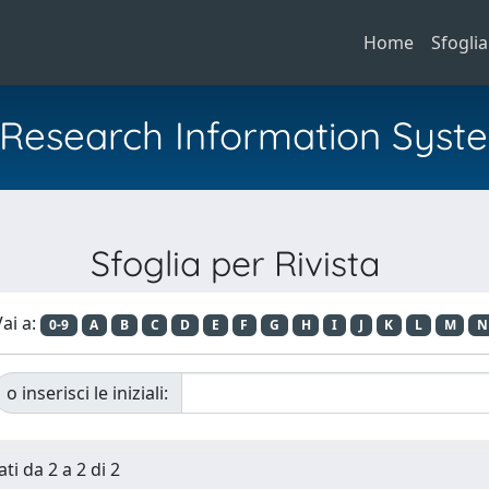
Home
Sfoglia
al Research Information Syst
Sfoglia per Rivista
ai a:
0-9
A
B
C
D
E
F
G
H
I
J
K
L
M
N
o inserisci le iniziali:
ti da 2 a 2 di 2