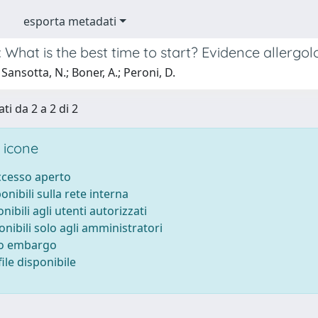
esporta metadati
What is the best time to start? Evidence allergolo
Sansotta, N.; Boner, A.; Peroni, D.
ti da 2 a 2 di 2
 icone
accesso aperto
ponibili sulla rete interna
onibili agli utenti autorizzati
onibili solo agli amministratori
to embargo
ile disponibile