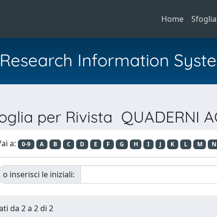
Home
Sfoglia
al Research Information Syst
oglia per Rivista QUADERNI 
ai a:
0-9
A
B
C
D
E
F
G
H
I
J
K
L
M
N
o inserisci le iniziali:
ti da 2 a 2 di 2