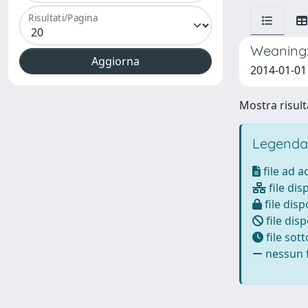
Risultati/Pagina
Weaning: 
2014-01-01 
Mostra risulta
Legenda
file ad 
file dis
file disp
file disp
file sot
nessun f