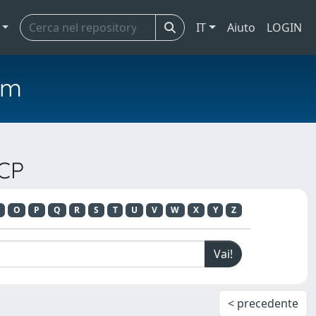
IT
Aiuto
LOGIN
em
ACP
O
P
Q
R
S
T
U
V
W
X
Y
Z
< precedente