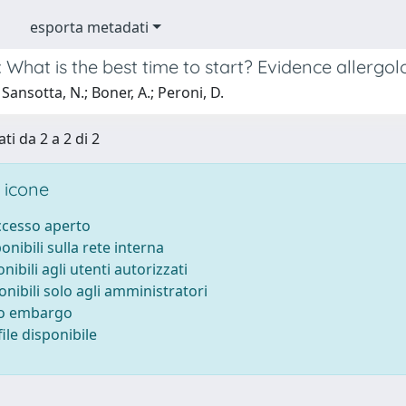
esporta metadati
What is the best time to start? Evidence allergolo
Sansotta, N.; Boner, A.; Peroni, D.
ti da 2 a 2 di 2
 icone
accesso aperto
ponibili sulla rete interna
onibili agli utenti autorizzati
onibili solo agli amministratori
to embargo
ile disponibile