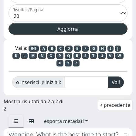
Risultati/Pagina
Vai a:
0-9
A
B
C
D
E
F
G
H
I
J
K
L
M
N
O
P
Q
R
S
T
U
V
W
X
Y
Z
o inserisci le iniziali:
Mostra risultati da 2 a 2 di
< precedente
2
esporta metadati
Weaning: What is the best time to start?