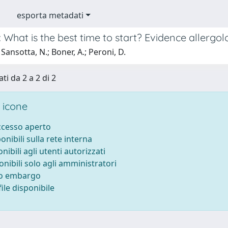
esporta metadati
What is the best time to start? Evidence allergolo
Sansotta, N.; Boner, A.; Peroni, D.
ti da 2 a 2 di 2
 icone
accesso aperto
ponibili sulla rete interna
onibili agli utenti autorizzati
onibili solo agli amministratori
to embargo
ile disponibile