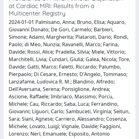
at Cardiac MRI: Results from a
Multicenter Registry
2024-01-01 Palmisano, Anna; Bruno, Elisa; Aquaro,
Giovanni Donato; De Gori, Carmelo; Barbieri,
Simone; Adami, Margherita; Plataroti, Dario; Rondi,
Paolo; di Meo, Nunzia; Ravanelli, Marco; Farina,
Davide; Rossi, Alice; Pradella, Silvia; Miele, Vittorio;
Marchitelli, Livia; Cundari, Giulia; Galea, Nicola; Tore,
Davide; Gatti, Marco; Faletti, Riccardo; Palumbo,
Pierpaolo; Di Cesare, Ernesto; D'Angelo, Tommaso;
Lanzafame, Ludovica R. M.; Blandino, Alfredo;
Dell'Aversana, Serena; Ponsiglione, Andrea;
Ascione, Raffaele; Imbriaco, Massimo; Porcu,
Michele; Cau, Riccardo; Saba, Luca; Ferrandino,
Giovanni; Liguori, Carlo; Sambuceti, Virginia; Seitun,
Sara; Siani, Agnese; Carriero, Alessandro; Cosenza,
Michele; Lovato, Luigi; Vignale, Davide; Faggioni,
Lorenzo; Neri, Emanuele; Esposito, Antonio