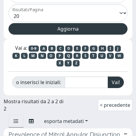
Risultati/Pagina
Vai a:
0-9
A
B
C
D
E
F
G
H
I
J
K
L
M
N
O
P
Q
R
S
T
U
V
W
X
Y
Z
o inserisci le iniziali:
Mostra risultati da 2 a 2 di
< precedente
2
esporta metadati
Prevalence of Mitral Annular Disjunction