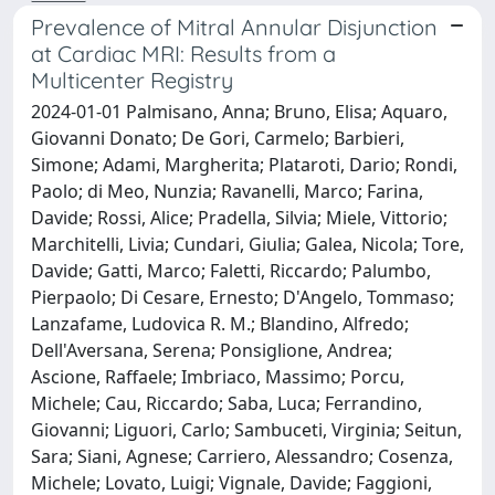
Prevalence of Mitral Annular Disjunction
at Cardiac MRI: Results from a
Multicenter Registry
2024-01-01 Palmisano, Anna; Bruno, Elisa; Aquaro,
Giovanni Donato; De Gori, Carmelo; Barbieri,
Simone; Adami, Margherita; Plataroti, Dario; Rondi,
Paolo; di Meo, Nunzia; Ravanelli, Marco; Farina,
Davide; Rossi, Alice; Pradella, Silvia; Miele, Vittorio;
Marchitelli, Livia; Cundari, Giulia; Galea, Nicola; Tore,
Davide; Gatti, Marco; Faletti, Riccardo; Palumbo,
Pierpaolo; Di Cesare, Ernesto; D'Angelo, Tommaso;
Lanzafame, Ludovica R. M.; Blandino, Alfredo;
Dell'Aversana, Serena; Ponsiglione, Andrea;
Ascione, Raffaele; Imbriaco, Massimo; Porcu,
Michele; Cau, Riccardo; Saba, Luca; Ferrandino,
Giovanni; Liguori, Carlo; Sambuceti, Virginia; Seitun,
Sara; Siani, Agnese; Carriero, Alessandro; Cosenza,
Michele; Lovato, Luigi; Vignale, Davide; Faggioni,