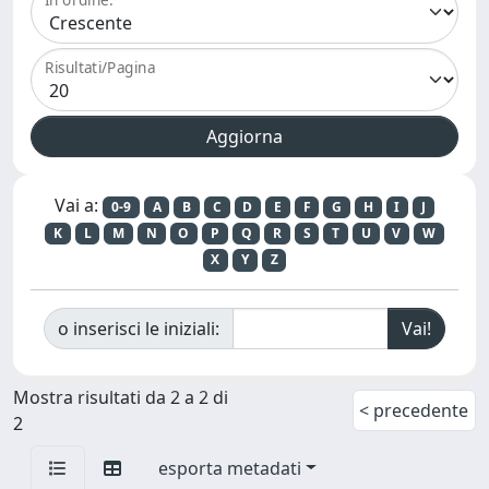
Risultati/Pagina
Vai a:
0-9
A
B
C
D
E
F
G
H
I
J
K
L
M
N
O
P
Q
R
S
T
U
V
W
X
Y
Z
o inserisci le iniziali:
Mostra risultati da 2 a 2 di
< precedente
2
esporta metadati