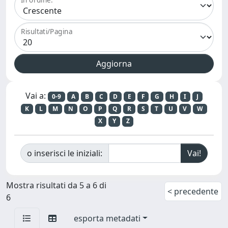
Risultati/Pagina
Vai a:
0-9
A
B
C
D
E
F
G
H
I
J
K
L
M
N
O
P
Q
R
S
T
U
V
W
X
Y
Z
o inserisci le iniziali:
Mostra risultati da 5 a 6 di
< precedente
6
esporta metadati