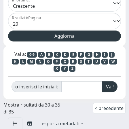
Risultati/Pagina
Vai a:
0-9
A
B
C
D
E
F
G
H
I
J
K
L
M
N
O
P
Q
R
S
T
U
V
W
X
Y
Z
o inserisci le iniziali:
Mostra risultati da 30 a 35
< precedente
di 35
esporta metadati