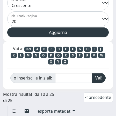
Risultati/Pagina
Vai a:
0-9
A
B
C
D
E
F
G
H
I
J
K
L
M
N
O
P
Q
R
S
T
U
V
W
X
Y
Z
o inserisci le iniziali:
Mostra risultati da 10 a 25
< precedente
di 25
esporta metadati