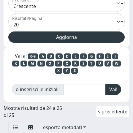
Risultati/Pagina
Vai a:
0-9
A
B
C
D
E
F
G
H
I
J
K
L
M
N
O
P
Q
R
S
T
U
V
W
X
Y
Z
o inserisci le iniziali:
Mostra risultati da 24 a 25
< precedente
di 25
esporta metadati