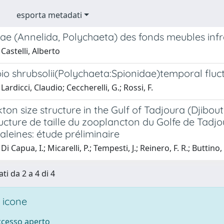
esporta metadati
ae (Annelida, Polychaeta) des fonds meubles infr
Castelli, Alberto
io shrubsolii(Polychaeta:Spionidae)temporal fluct
ardicci, Claudio; Ceccherelli, G.; Rossi, F.
on size structure in the Gulf of Tadjoura (Djibout
ucture de taille du zooplancton du Golfe de Tadjo
aleines: étude préliminaire
i Capua, I.; Micarelli, P.; Tempesti, J.; Reinero, F. R.; Buttino, 
ti da 2 a 4 di 4
 icone
accesso aperto