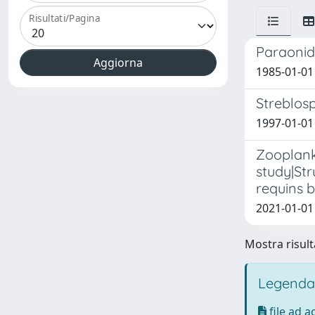
Risultati/Pagina
Paraonid
1985-01-01 
Streblosp
1997-01-01 L
Zooplankt
study|Str
requins b
2021-01-01 D
Mostra risulta
Legenda
file ad 