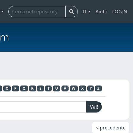
IT
Aiuto
LOGIN
em
O
P
Q
R
S
T
U
V
W
X
Y
Z
< precedente