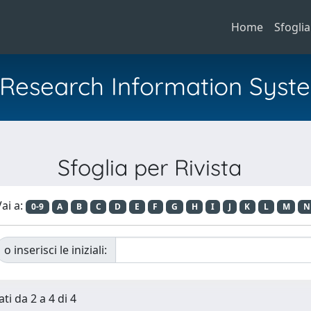
Home
Sfoglia
al Research Information Syst
Sfoglia per Rivista
ai a:
0-9
A
B
C
D
E
F
G
H
I
J
K
L
M
N
o inserisci le iniziali:
ti da 2 a 4 di 4