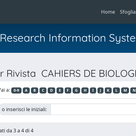
Home
Sfoglia
al Research Information Syst
er Rivista CAHIERS DE BIOLO
ai a:
0-9
A
B
C
D
E
F
G
H
I
J
K
L
M
N
o inserisci le iniziali:
ti da 3 a 4 di 4