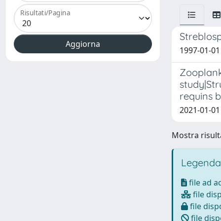
Risultati/Pagina
Streblosp
1997-01-01 L
Zooplankt
study|Str
requins b
2021-01-01 D
Mostra risulta
Legenda
file ad 
file dis
file disp
file disp