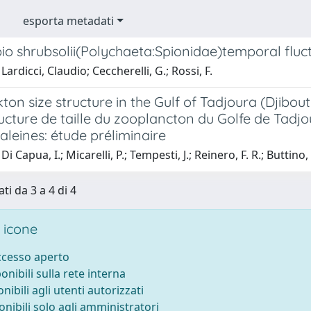
esporta metadati
io shrubsolii(Polychaeta:Spionidae)temporal fluct
ardicci, Claudio; Ceccherelli, G.; Rossi, F.
on size structure in the Gulf of Tadjoura (Djibout
ucture de taille du zooplancton du Golfe de Tadjo
aleines: étude préliminaire
i Capua, I.; Micarelli, P.; Tempesti, J.; Reinero, F. R.; Buttino, 
ti da 3 a 4 di 4
 icone
accesso aperto
ponibili sulla rete interna
onibili agli utenti autorizzati
onibili solo agli amministratori