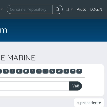
IT
Aiuto
LOGIN
em
GIE MARINE
O
P
Q
R
S
T
U
V
W
X
Y
Z
< precedente