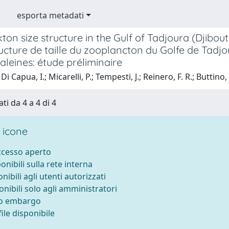
esporta metadati
on size structure in the Gulf of Tadjoura (Djibout
ucture de taille du zooplancton du Golfe de Tadjo
aleines: étude préliminaire
i Capua, I.; Micarelli, P.; Tempesti, J.; Reinero, F. R.; Buttino, 
ti da 4 a 4 di 4
 icone
accesso aperto
ponibili sulla rete interna
onibili agli utenti autorizzati
onibili solo agli amministratori
to embargo
ile disponibile