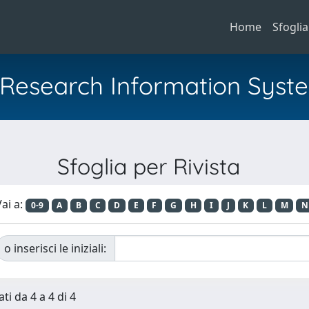
Home
Sfoglia
al Research Information Syst
Sfoglia per Rivista
ai a:
0-9
A
B
C
D
E
F
G
H
I
J
K
L
M
N
o inserisci le iniziali:
ti da 4 a 4 di 4