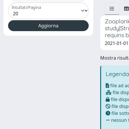
Risultati/Pagina
Zooplankt
study|Str
requins b
2021-01-01 D
Mostra risulta
Legenda
file ad 
file dis
file disp
file disp
file sot
nessun f