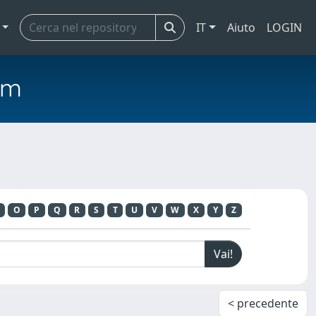
IT
Aiuto
LOGIN
em
O
P
Q
R
S
T
U
V
W
X
Y
Z
< precedente