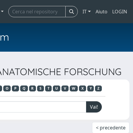
IT
Aiuto
LOGIN
em
CH-ANATOMISCHE FORSCHUNG
O
P
Q
R
S
T
U
V
W
X
Y
Z
< precedente