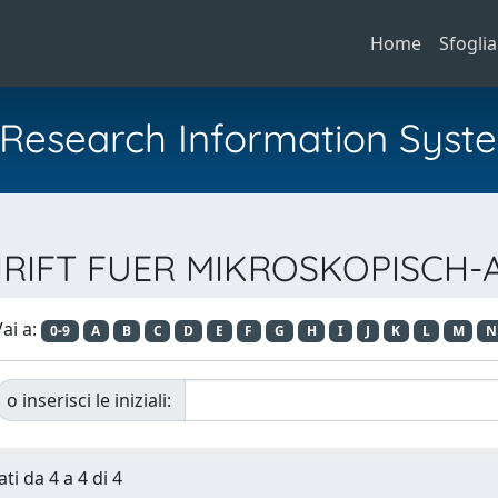
Home
Sfoglia
al Research Information Syst
TSCHRIFT FUER MIKROSKOPIS
ai a:
0-9
A
B
C
D
E
F
G
H
I
J
K
L
M
N
o inserisci le iniziali:
ti da 4 a 4 di 4