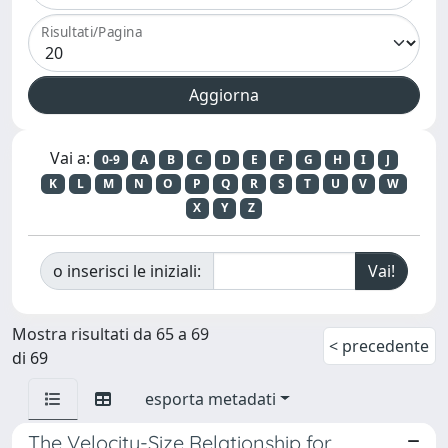
Risultati/Pagina
Vai a:
0-9
A
B
C
D
E
F
G
H
I
J
K
L
M
N
O
P
Q
R
S
T
U
V
W
X
Y
Z
o inserisci le iniziali:
Mostra risultati da 65 a 69
< precedente
di 69
esporta metadati
The Velocity-Size Relationship for