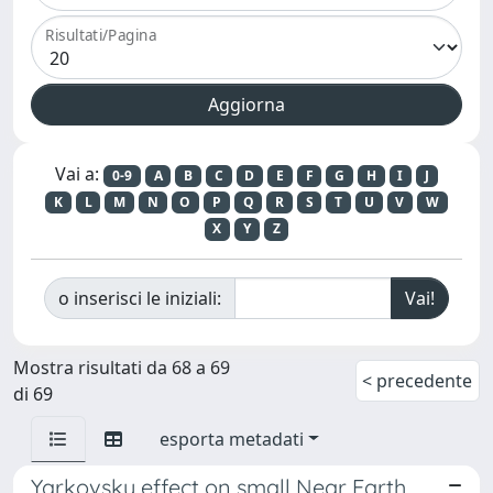
Risultati/Pagina
Vai a:
0-9
A
B
C
D
E
F
G
H
I
J
K
L
M
N
O
P
Q
R
S
T
U
V
W
X
Y
Z
o inserisci le iniziali:
Mostra risultati da 68 a 69
< precedente
di 69
esporta metadati
Yarkovsky effect on small Near Earth