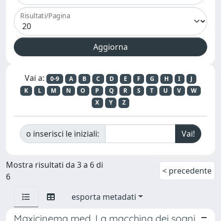
Risultati/Pagina
Vai a:
0-9
A
B
C
D
E
F
G
H
I
J
K
L
M
N
O
P
Q
R
S
T
U
V
W
X
Y
Z
o inserisci le iniziali:
Mostra risultati da 3 a 6 di
< precedente
6
esporta metadati
Maxicinema med. La macchina dei sogni