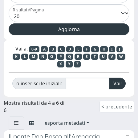
Risultati/Pagina
Vai a:
0-9
A
B
C
D
E
F
G
H
I
J
K
L
M
N
O
P
Q
R
S
T
U
V
W
X
Y
Z
o inserisci le iniziali:
Mostra risultati da 4 a 6 di
< precedente
6
esporta metadati
Il ponte Don Bosco all'Arenaccia