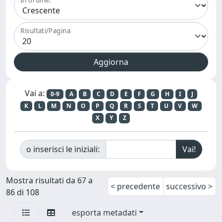
Risultati/Pagina
Vai a:
0-9
A
B
C
D
E
F
G
H
I
J
K
L
M
N
O
P
Q
R
S
T
U
V
W
X
Y
Z
o inserisci le iniziali:
Mostra risultati da 67 a
< precedente
successivo >
86 di 108
esporta metadati