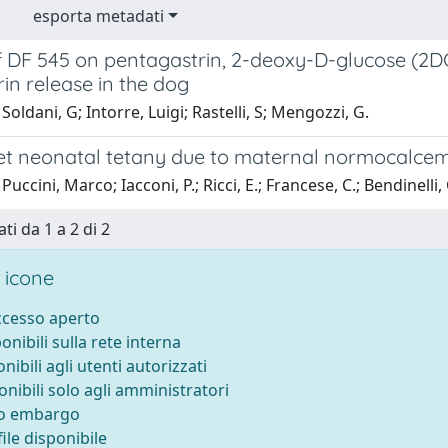
esporta metadati
of DF 545 on pentagastrin, 2-deoxy-D-glucose (2D
in release in the dog
Soldani, G; Intorre, Luigi; Rastelli, S; Mengozzi, G.
et neonatal tetany due to maternal normocalcem
uccini, Marco; Iacconi, P.; Ricci, E.; Francese, C.; Bendinelli, C
ti da 1 a 2 di 2
 icone
accesso aperto
ponibili sulla rete interna
onibili agli utenti autorizzati
onibili solo agli amministratori
to embargo
ile disponibile