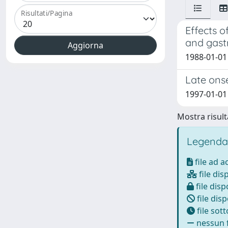
Risultati/Pagina
Effects 
and gastr
1988-01-01 
Late ons
1997-01-01 P
Mostra risulta
Legenda
file ad 
file dis
file disp
file disp
file sot
nessun f