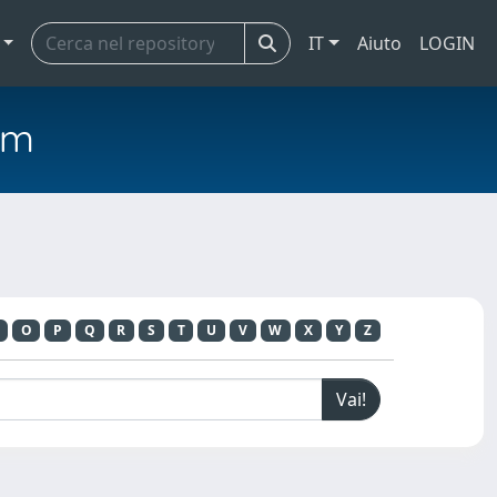
IT
Aiuto
LOGIN
em
O
P
Q
R
S
T
U
V
W
X
Y
Z