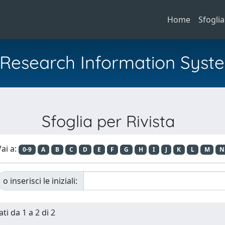
Home
Sfoglia
al Research Information Syst
Sfoglia per Rivista
ai a:
0-9
A
B
C
D
E
F
G
H
I
J
K
L
M
N
o inserisci le iniziali:
ti da 1 a 2 di 2