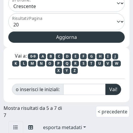
Risultati/Pagina
Vai a:
0-9
A
B
C
D
E
F
G
H
I
J
K
L
M
N
O
P
Q
R
S
T
U
V
W
X
Y
Z
o inserisci le iniziali:
Mostra risultati da 5 a 7 di
< precedente
7
esporta metadati