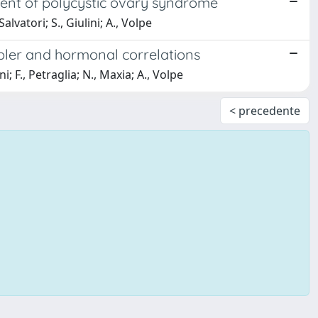
ment of polycystic ovary syndrome
lvatori; S., Giulini; A., Volpe
ppler and hormonal correlations
; F., Petraglia; N., Maxia; A., Volpe
< precedente