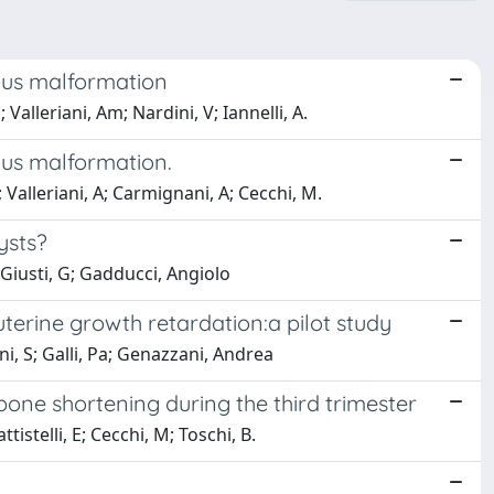
nous malformation
lleriani, Am; Nardini, V; Iannelli, A.
nous malformation.
 Valleriani, A; Carmignani, A; Cecchi, M.
ysts?
Giusti, G; Gadducci, Angiolo
terine growth retardation:a pilot study
i, S; Galli, Pa; Genazzani, Andrea
bone shortening during the third trimester
istelli, E; Cecchi, M; Toschi, B.