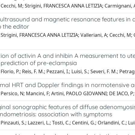
 Cecchi, M; Strigini, FRANCESCA ANNA LETIZIA; Carmignani, A
 ultrasound and magnetic resonance features in 
o the editor
Strigini, FRANCESCA ANNA LETIZIA; Valleriani, A; Cecchi, M; Ghir
ion of activin A and inhibin A measurement to ut
 prediction of pre-eclampsia
orio, P.; Reis, F. M.; Pezzani, I.; Luisi, S.; Severi, F. M.; Petragl
mal HRT and Doppler findings in normotensive a
Persico, N; Mancini, F; Artini, PAOLO GIOVANNI; DE IACO, P; 
inal sonographic features of diffuse adenomyosis
endometriosis: association with symptoms
inzauti, S.; Lazzeri, L.; Tosti, C.; Centini, G.; Orlandini, C.; Lui