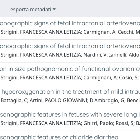
esporta metadati
sonographic signs of fetal intracranial arteriove
Strigini, FRANCESCA ANNA LETIZIA; Carmignan, A; Cecchi, M; Va
sonographic signs of fetal intracranial arteriove
Strigini, FRANCESCA ANNA LETIZIA; Nardini, V; Iannelli, Aldo;
ion in size pathognomonic of functional ovarian c
Strigini, FRANCESCA ANNA LETIZIA; Carmignani, A; Cosio, S; 
hyperoxygenation in the treatment of mild intrau
Battaglia, C; Artini, PAOLO GIOVANNI; D'Ambrogio, G; Bencin
sonographic features in fetuses with severe long 
Strigini, FRANCESCA ANNA LETIZIA; Ghirri, Paolo; Rossi, S; Batt
sonographic features of chloride diarrhea