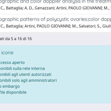
ographic and color doppler analysis in the treat
C., Battaglia; A. D., Genazzani; Artini, PAOLO GIOVANNI; M., Sa
ographic patterns of polycystic ovaries:color do
., Battaglia; Artini, PAOLO GIOVANNI; M., Salvatori; S., Giulini
ti da 5 a 16 di 16
 icone
accesso aperto
ponibili sulla rete interna
onibili agli utenti autorizzati
onibili solo agli amministratori
to embargo
ile disponibile