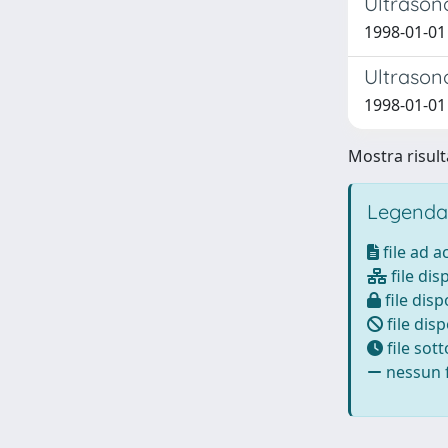
Ultrason
1998-01-01 
Ultrason
1998-01-01 C
Mostra risulta
Legenda
file ad 
file dis
file disp
file disp
file sot
nessun f