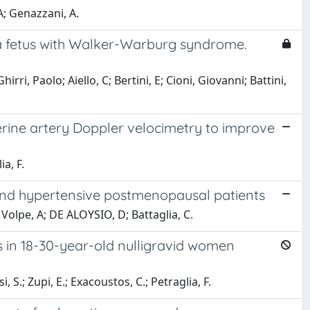
; Genazzani, A.
a fetus with Walker-Warburg syndrome.
ri, Paolo; Aiello, C; Bertini, E; Cioni, Giovanni; Battini,
erine artery Doppler velocimetry to improve
ia, F.
nd hypertensive postmenopausal patients
Volpe, A; DE ALOYSIO, D; Battaglia, C.
 in 18-30-year-old nulligravid women
si, S.; Zupi, E.; Exacoustos, C.; Petraglia, F.