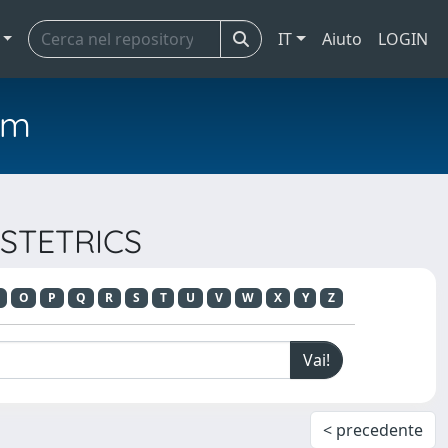
IT
Aiuto
LOGIN
em
BSTETRICS
O
P
Q
R
S
T
U
V
W
X
Y
Z
< precedente