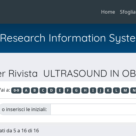
Home
Sfoglia
al Research Information Syst
per Rivista ULTRASOUND IN O
ai a:
0-9
A
B
C
D
E
F
G
H
I
J
K
L
M
N
o inserisci le iniziali:
ti da 5 a 16 di 16