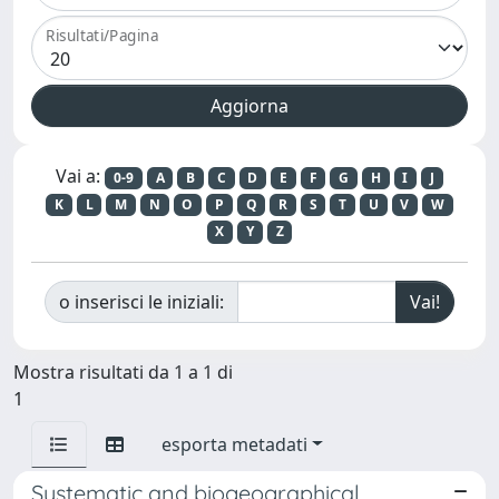
Risultati/Pagina
Vai a:
0-9
A
B
C
D
E
F
G
H
I
J
K
L
M
N
O
P
Q
R
S
T
U
V
W
X
Y
Z
o inserisci le iniziali:
Mostra risultati da 1 a 1 di
1
esporta metadati
Systematic and biogeographical