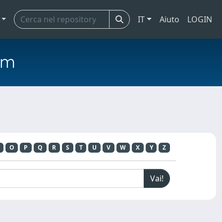
IT
Aiuto
LOGIN
em
O
P
Q
R
S
T
U
V
W
X
Y
Z