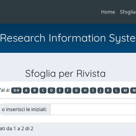
Home
Sfoglia
al Research Information Syst
Sfoglia per Rivista
ai a:
0-9
A
B
C
D
E
F
G
H
I
J
K
L
M
N
o inserisci le iniziali:
ti da 1 a 2 di 2