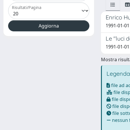
Risultati/Pagina
Enrico Hu
1991-01-01
Le "luci d
1991-01-01
Mostra risulta
Legenda
file ad 
file dis
file disp
file disp
file sot
nessun f