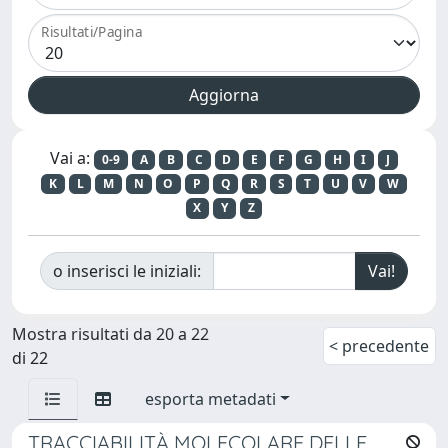
Risultati/Pagina
Vai a:
0-9
A
B
C
D
E
F
G
H
I
J
K
L
M
N
O
P
Q
R
S
T
U
V
W
X
Y
Z
o inserisci le iniziali:
Mostra risultati da 20 a 22
< precedente
di 22
esporta metadati
TRACCIABILITÀ MOLECOLARE DELLE