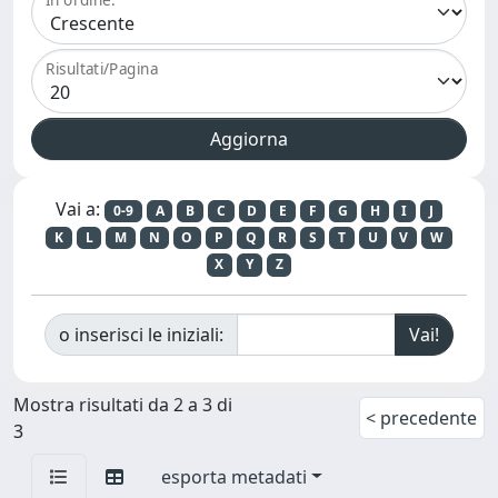
Risultati/Pagina
Vai a:
0-9
A
B
C
D
E
F
G
H
I
J
K
L
M
N
O
P
Q
R
S
T
U
V
W
X
Y
Z
o inserisci le iniziali:
Mostra risultati da 2 a 3 di
< precedente
3
esporta metadati